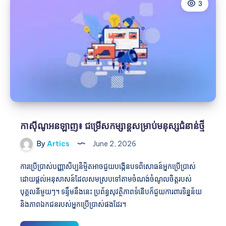
3
សម្រាប់
មនុស្ស
ជំនាន់
ថ្មី
កាស៊ីណូអនឡាញ៖ ជម្រើសកម្សាន្តសម្រាប់មនុស្សជំនាន់ថ្មី
By
Artics
June 2, 2026
ការប្រើប្រាស់បញ្ញាសិប្បនិម្មិតអាចជួយបង្កើនបទពិសោធន៍អ្នកប្រើប្រាស់
ដោយផ្តល់អនុសាសន៍ដែលសមស្របទៅតាមចំណង់ចំណូលចិត្តរបស់
បុគ្គលនីមួយៗ។ ទន្ទឹមនឹងនេះ ប្រព័ន្ធសុវត្ថិភាពទំនើបក៏ជួយការពារទិន្នន័យ
និងភាពឯកជនរបស់អ្នកប្រើប្រាស់ផងដែរ។