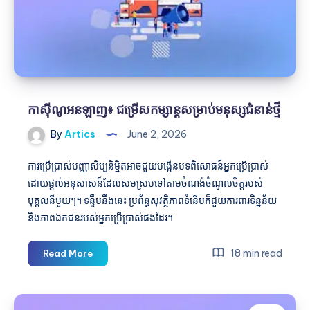
កាស៊ីណូអនឡាញ៖ ជម្រើសកម្សាន្តសម្រាប់មនុស្សជំនាន់ថ្មី
By
Artics
June 2, 2026
ការប្រើប្រាស់បញ្ញាសិប្បនិម្មិតអាចជួយបង្កើនបទពិសោធន៍អ្នកប្រើប្រាស់
ដោយផ្តល់អនុសាសន៍ដែលសមស្របទៅតាមចំណង់ចំណូលចិត្តរបស់
បុគ្គលនីមួយៗ។ ទន្ទឹមនឹងនេះ ប្រព័ន្ធសុវត្ថិភាពទំនើបក៏ជួយការពារទិន្នន័យ
និងភាពឯកជនរបស់អ្នកប្រើប្រាស់ផងដែរ។
កា
18 min read
Read More
ស៊ីណូអនឡាញ៖
ជម្រើស
កម្សាន្ត