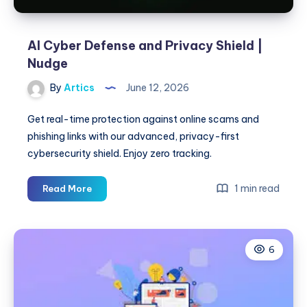
AI Cyber Defense and Privacy Shield |
Nudge
By
Artics
June 12, 2026
Get real-time protection against online scams and
phishing links with our advanced, privacy-first
cybersecurity shield. Enjoy zero tracking.
AI
1 min read
Read More
Cyber
Defense
and
6
Privacy
Shield
|
Nudge