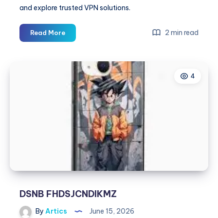
and explore trusted VPN solutions.
Android
2 min read
Read More
VPN
Security
Why
4
Every
Android
User
Should
Prioritize
Online
Privacy
DSNB FHDSJCNDIKMZ
By
Artics
June 15, 2026