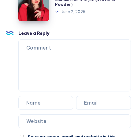
乙
Powder）
烯
June 2, 2026
醇
粉
末
Leave a Reply
（Polyvinyl
Alcohol
Powder）
Save my name, email, and website in this