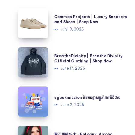
Common
Common Projects | Luxury Sneakers
Projects
and Shoes | Shop Now
|
July 19, 2026
Luxury
Sneakers
and
BreatheDivinity
BreatheDivinity | Breathe Divinity
Shoes
|
Official Clothing | Shop Now
|
Breathe
June 17, 2026
Shop
Divinity
Now
Official
Clothing
egbokmission
|
និង
egbokmission និងការផ្លាស់ប្តូរពិភពឌីជីថល
Shop
ការ
June 2, 2026
Now
ផ្លាស់
ប្តូរ
ពិភពឌីជីថល
聚
聚乙烯醇粉末（Polyvinyl Alcohol