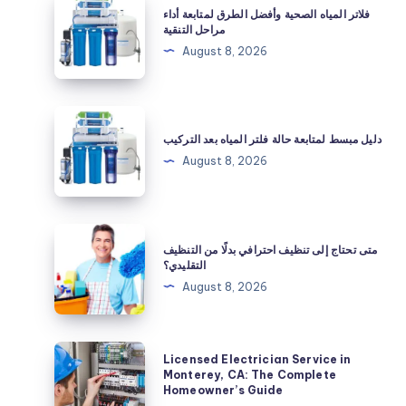
فلاتر المياه الصحية وأفضل الطرق لمتابعة أداء
المياه
مراحل التنقية
الصحية
August 8, 2026
وأفضل
الطرق
لمتابعة
دليل
أداء
مبسط
دليل مبسط لمتابعة حالة فلتر المياه بعد التركيب
مراحل
لمتابعة
August 8, 2026
التنقية
حالة
فلتر
المياه
متى
متى تحتاج إلى تنظيف احترافي بدلًا من التنظيف
بعد
تحتاج
التقليدي؟
التركيب
إلى
August 8, 2026
تنظيف
احترافي
بدلًا
Licensed
Licensed Electrician Service in
من
Electrician
Monterey, CA: The Complete
Homeowner’s Guide
التنظيف
Service