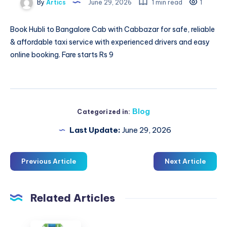
By
Artics
June 29, 2026
1 min read
1
Book
Hubli to Bangalore Cab
with Cabbazar for safe, reliable
& affordable taxi service with experienced drivers and easy
online booking. Fare starts Rs 9
Blog
Categorized in:
Last Update:
June 29, 2026
Previous Article
Next Article
Related Articles
فلاتر