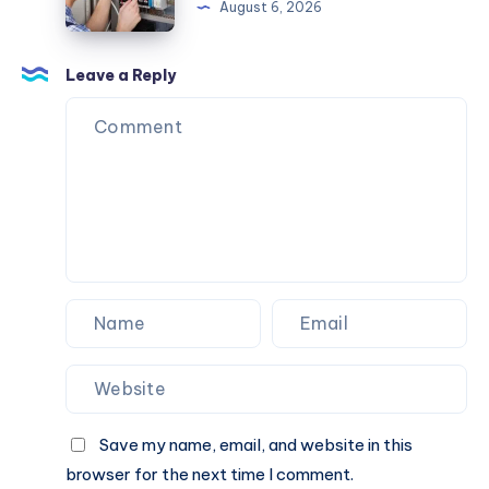
August 6, 2026
التقليدي؟
in
Monterey,
CA:
Leave a Reply
The
Complete
Homeowner’s
Guide
Save my name, email, and website in this
browser for the next time I comment.