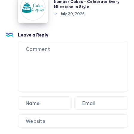
Number Cakes – Celebrate Every
Cakes
Milestone in Style
–
July 30, 2026
Celebrate
Every
Milestone
Leave a Reply
in
Style