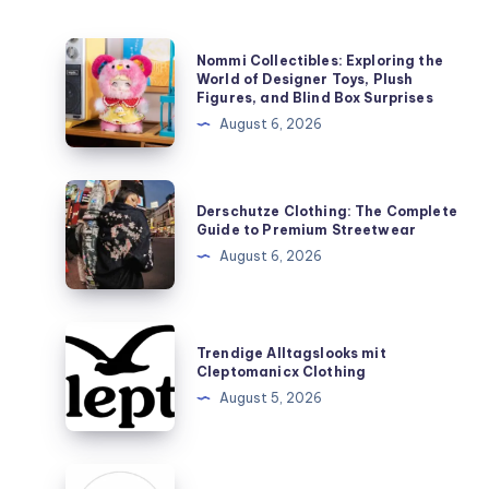
Nommi
Nommi Collectibles: Exploring the
Collectibles:
World of Designer Toys, Plush
Figures, and Blind Box Surprises
Exploring
August 6, 2026
the
World
of
Derschutze
Derschutze Clothing: The Complete
Designer
Clothing:
Guide to Premium Streetwear
Toys,
The
August 6, 2026
Plush
Complete
Figures,
Guide
and
to
Trendige
Blind
Trendige Alltagslooks mit
Premium
Alltagslooks
Cleptomanicx Clothing
Box
Streetwear
mit
August 5, 2026
Surprises
Cleptomanicx
Clothing
Number