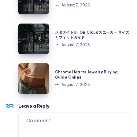
Cloud
タ
August 7, 2026
ス
イ
ニ
ト
ー
ル:
メ
カ
メタタイトル: On Cloudスニーカー サイズ
On
タ
とフィットガイド
ー
Cloud
タ
August 7, 2026
サ
ス
イ
イ
ニ
ト
ズ
ー
ル:
Chrome
と
カ
Chrome Hearts Jewelry Buying
On
Hearts
フ
Guide Online
ー
Cloud
Jewelry
ィ
August 7, 2026
サ
ス
Buying
ッ
イ
ニ
Guide
ト
ズ
ー
Online
Leave a Reply
ガ
と
カ
イ
フ
ー
ド
ィ
サ
ッ
イ