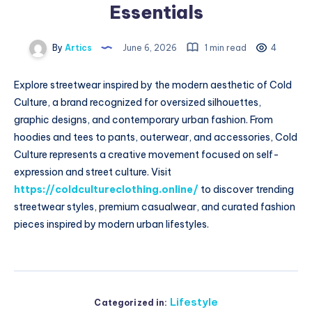
Essentials
By
Artics
June 6, 2026
1 min read
4
Explore streetwear inspired by the modern aesthetic of Cold
Culture, a brand recognized for oversized silhouettes,
graphic designs, and contemporary urban fashion. From
hoodies and tees to pants, outerwear, and accessories, Cold
Culture represents a creative movement focused on self-
expression and street culture. Visit
https://coldcultureclothing.online/
to discover trending
streetwear styles, premium casualwear, and curated fashion
pieces inspired by modern urban lifestyles.
Lifestyle
Categorized in: