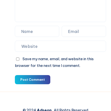
ト
ズ
ガ
と
イ
フ
ド
ィ
ッ
ト
ガ
イ
ド
Save my name, email, and website in this
browser for the next time I comment.
Post Comment
© 2024
Adseon
. All Rights Reserved