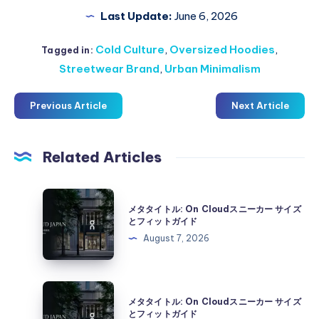
Last Update:
June 6, 2026
Cold Culture
,
Oversized Hoodies
,
Tagged in:
Streetwear Brand
,
Urban Minimalism
Previous Article
Next Article
Related Articles
メ
メタタイトル: On Cloudスニーカー サイズ
タ
とフィットガイド
タ
August 7, 2026
イ
ト
ル:
メ
メタタイトル: On Cloudスニーカー サイズ
On
タ
とフィットガイド