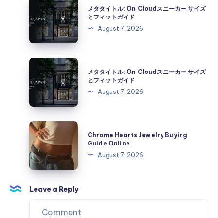
メタタイトル: On Cloudスニーカー サイズ
On
タ
とフィットガイド
Cloud
タ
August 7, 2026
ス
イ
ニ
ト
ー
ル:
メ
カ
メタタイトル: On Cloudスニーカー サイズ
On
タ
とフィットガイド
ー
Cloud
タ
August 7, 2026
サ
ス
イ
イ
ニ
ト
ズ
ー
ル:
Chrome
と
カ
Chrome Hearts Jewelry Buying
On
Hearts
フ
Guide Online
ー
Cloud
Jewelry
ィ
August 7, 2026
サ
ス
Buying
ッ
イ
ニ
Guide
ト
ズ
ー
Online
Leave a Reply
ガ
と
カ
イ
フ
ー
ド