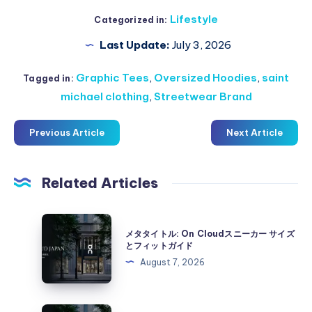
Lifestyle
Categorized in:
Last Update:
July 3, 2026
Graphic Tees
,
Oversized Hoodies
,
saint
Tagged in:
michael clothing
,
Streetwear Brand
Previous Article
Next Article
Related Articles
メ
メタタイトル: On Cloudスニーカー サイズ
タ
とフィットガイド
タ
August 7, 2026
イ
ト
ル:
メ