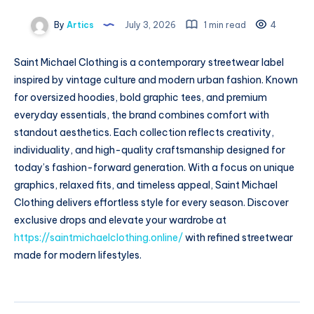
By
Artics
July 3, 2026
1 min read
4
Saint Michael Clothing is a contemporary streetwear label
inspired by vintage culture and modern urban fashion. Known
for oversized hoodies, bold graphic tees, and premium
everyday essentials, the brand combines comfort with
standout aesthetics. Each collection reflects creativity,
individuality, and high-quality craftsmanship designed for
today’s fashion-forward generation. With a focus on unique
graphics, relaxed fits, and timeless appeal, Saint Michael
Clothing delivers effortless style for every season. Discover
exclusive drops and elevate your wardrobe at
https://saintmichaelclothing.online/
with refined streetwear
made for modern lifestyles.