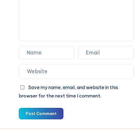
ィ
サ
ッ
イ
ト
ズ
ガ
と
イ
フ
ド
ィ
ッ
ト
ガ
イ
ド
Save my name, email, and website in this
browser for the next time I comment.
Post Comment