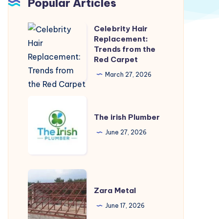
Popular Articles
Celebrity Hair
Celebrity
Replacement:
Hair
Trends from the
Replacement:
Red Carpet
Trends
March 27, 2026
from
the
The
Red
irish
The irish Plumber
Carpet
Plumber
June 27, 2026
Zara
Metal
Zara Metal
June 17, 2026