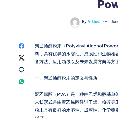
Po
By
Artics
Jun
Share
聚乙烯醇粉末（Polyvinyl Alcohol
料，具有优异的水溶性、成膜性和生物相
on
Share
备方法、应用领域以及未来发展方向等方
Facebook
on
Share
一、聚乙烯醇粉末的定义与性质
Twitter
on
Share
Email
on
聚乙烯醇（PVA）是一种由乙烯和醇基单
Whatsapp
末状形式是由聚乙烯醇经过干燥、粉碎等
粉末具有良好的水溶性、成膜性、化学稳