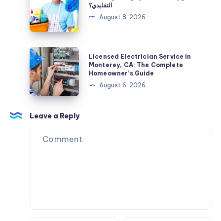
تحتاج
التقليدي؟
التركيب
إلى
August 8, 2026
تنظيف
احترافي
بدلًا
Licensed
Licensed Electrician Service in
من
Electrician
Monterey, CA: The Complete
Homeowner’s Guide
التنظيف
Service
August 6, 2026
التقليدي؟
in
Monterey,
CA:
Leave a Reply
The
Complete
Homeowner’s
Guide