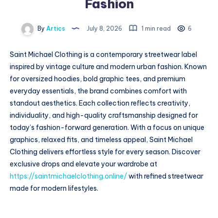
Fashion
By
Artics
July 8, 2026
1 min read
6
Saint Michael Clothing is a contemporary streetwear label
inspired by vintage culture and modern urban fashion. Known
for oversized hoodies, bold graphic tees, and premium
everyday essentials, the brand combines comfort with
standout aesthetics. Each collection reflects creativity,
individuality, and high-quality craftsmanship designed for
today’s fashion-forward generation. With a focus on unique
graphics, relaxed fits, and timeless appeal, Saint Michael
Clothing delivers effortless style for every season. Discover
exclusive drops and elevate your wardrobe at
https://saintmichaelclothing.online/
with refined streetwear
made for modern lifestyles.