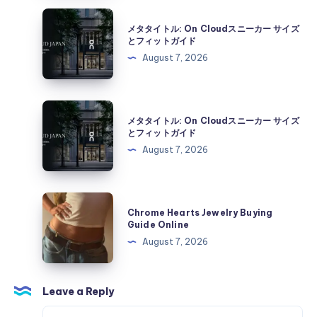
ル:
メ
メタタイトル: On Cloudスニーカー サイズ
On
タ
とフィットガイド
Cloud
タ
August 7, 2026
ス
イ
ニ
ト
ー
ル:
メ
カ
メタタイトル: On Cloudスニーカー サイズ
On
タ
とフィットガイド
ー
Cloud
タ
August 7, 2026
サ
ス
イ
イ
ニ
ト
ズ
ー
ル:
Chrome
と
カ
Chrome Hearts Jewelry Buying
On
Hearts
フ
Guide Online
ー
Cloud
Jewelry
ィ
August 7, 2026
サ
ス
Buying
ッ
イ
ニ
Guide
ト
ズ
ー
Online
Leave a Reply
ガ
と
カ
イ