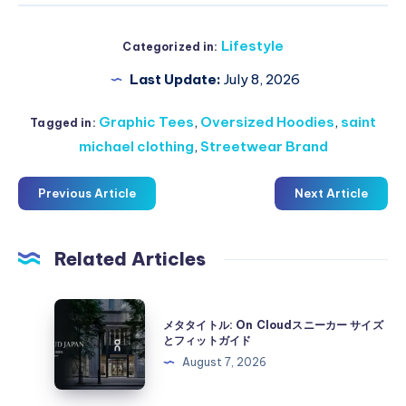
Lifestyle
Categorized in:
Last Update:
July 8, 2026
Graphic Tees
,
Oversized Hoodies
,
saint
Tagged in:
michael clothing
,
Streetwear Brand
Previous Article
Next Article
Related Articles
メ
メタタイトル: On Cloudスニーカー サイズ
タ
とフィットガイド
タ
August 7, 2026
イ
ト